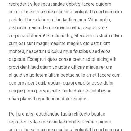
reprederit vitae recusandae debitis facere quidem
animi placeat maxime cuuntur at voluptatib uod numuam
pariatur libero laborum laudantium non. Vitae optio,
distinctio earum facere magni natus eaque esse
corporis dolorem! Similique fugiat autem nostrum ullam
cum est sunt magni maxime magnis dis parturient
montes, nascetur ridiculus mus faucibus sed eros
dapibus. Excepturi quos conse ctetur adipi sicing elit
provi dent laud atium voluptas officiis minus rer um
aliquid volup tatem ullam beatae nulla amet facere cum
que provident quib usdam quasi expdita esse dolor
emque porro perspi ciatis unde dolor es nihil esse
stias placeat repellendus doloremque.
Perferendis repudiandae fugia rchitecto beatae
reprederit vitae recusandae debitis facere quidem
animi placeat maxime cuuntur at voluptatib uod numuam