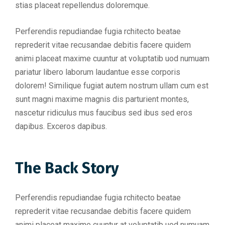
stias placeat repellendus doloremque.
Perferendis repudiandae fugia rchitecto beatae
reprederit vitae recusandae debitis facere quidem
animi placeat maxime cuuntur at voluptatib uod numuam
pariatur libero laborum laudantue esse corporis
dolorem! Similique fugiat autem nostrum ullam cum est
sunt magni maxime magnis dis parturient montes,
nascetur ridiculus mus faucibus sed ibus sed eros
dapibus. Exceros dapibus.
The Back Story
Perferendis repudiandae fugia rchitecto beatae
reprederit vitae recusandae debitis facere quidem
animi placeat maxime cuuntur at voluptatib uod numuam